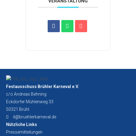
VERANSTALTUNG
Festausschuss Brühler Karneval e.V.
c/o Andreas Behning
Eckdorfer Mühlenweg 33
50321 Brühl
it@bruehlerkarneval.de
Nützliche Links
Pressemitteilungen