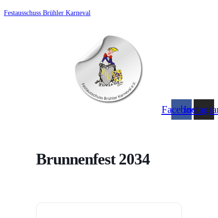
Zum
Festausschuss Brühler Karneval
Inhalt
springen
Facebook
Instagr
Menü
Brunnenfest 2034