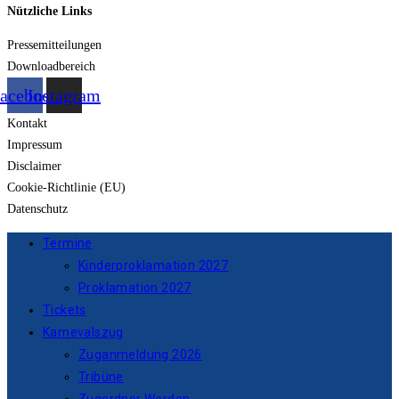
Nützliche Links
Pressemitteilungen
Downloadbereich
acebook
Instagram
Kontakt
Impressum
Disclaimer
Cookie-Richtlinie (EU)
Datenschutz
Termine
Kinderproklamation 2027
Proklamation 2027
Tickets
Karnevalszug
Zuganmeldung 2026
Tribüne