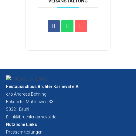
VERANSTALTUNG
Festausschuss Brühler Karneval e.V.
c/o Andreas Behning
Eckdorfer Mühlenweg 33
50321 Brühl
it@bruehlerkarneval.de
Nützliche Links
Pressemitteilungen