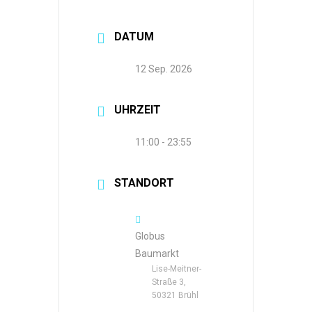
DATUM
12 Sep. 2026
UHRZEIT
11:00 - 23:55
STANDORT
Globus
Baumarkt
Lise-Meitner-
Straße 3,
50321 Brühl