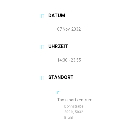
DATUM
07 Nov. 2032
UHRZEIT
14:30 - 23:55
STANDORT
Tanzsportzentrum
Bonnstraße
200 b, 50321
Brühl