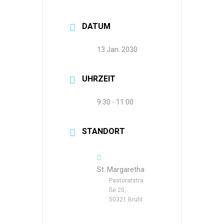
DATUM
13 Jan. 2030
UHRZEIT
9:30 - 11:00
STANDORT
St. Margaretha
Pastoratstra
ße 20,
50321 Brühl