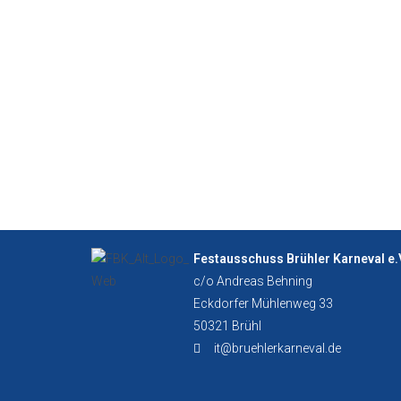
Festausschuss Brühler Karneval e.
c/o Andreas Behning
Eckdorfer Mühlenweg 33
50321 Brühl
it@bruehlerkarneval.de